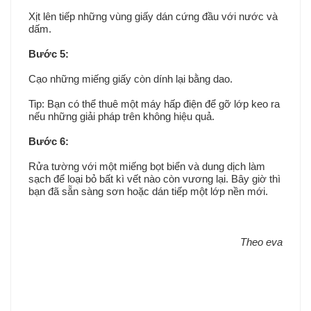
Xịt lên tiếp những vùng giấy dán cứng đầu với nước và
dấm.
Bước 5:
Cạo những miếng giấy còn dính lại bằng dao.
Tip: Bạn có thể thuê một máy hấp điện để gỡ lớp keo ra
nếu những giải pháp trên không hiệu quả.
Bước 6:
Rửa tường với một miếng bọt biển và dung dịch làm
sạch để loại bỏ bất kì vết nào còn vương lại. Bây giờ thì
bạn đã sẵn sàng sơn hoặc dán tiếp một lớp nền mới.
Theo eva
Cách tháo gỡ giấy dán
tường | hướng dẫn lột