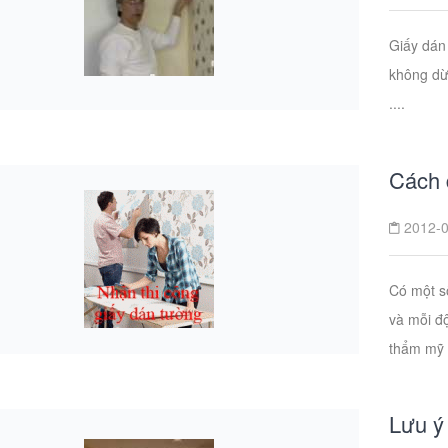
Giấy dán
không dừn
....
Cách 
2012-0
Có một s
và mỗi đ
thẩm mỹ c
Lưu ý 