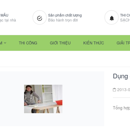
M MẪU
Sản phẩm chất lượng
THI 
ạc tại nhà
Bảo hành trọn đời
SẠCH
M
THI CÔNG
GIỚI THIỆU
KIẾN THỨC
GIẢI TR
Dụng 
2013-0
Tổng hợp