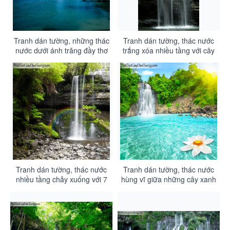
Tranh dán tường, những thác
Tranh dán tường, thác nước
nước dưới ánh trăng đầy thơ
trắng xóa nhiều tầng với cây
mộng DA3054
xanh xung quanh DA3053
Tranh dán tường, thác nước
Tranh dán tường, thác nước
nhiều tầng chảy xuống với 7
hùng vĩ giữa những cây xanh
sắc cầu vồng DA3051
dưới ánh mặt trời và hồ nước
DA3049