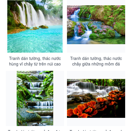
cầu vồng DA3083
Tranh dán tường, thác nước
Tranh dán tường, thác nước
hùng vĩ chảy từ trên núi cao
chảy giữa những mỏm đá
với dòng nước xanh biếc
mọc đầy rêu xanh DA3081
DA3082