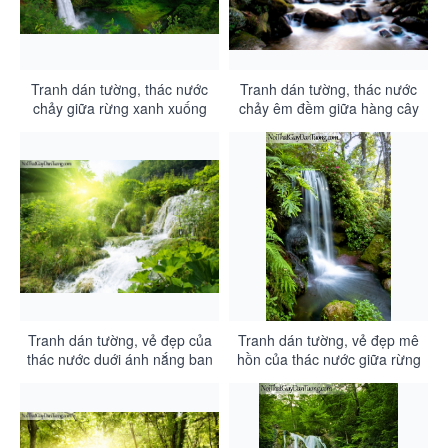
Tranh dán tường, thác nước
Tranh dán tường, thác nước
chảy giữa rừng xanh xuống
chảy êm đềm giữa hàng cây
thung lũng rộng lớn với 7 sắc
cổ thụ DA3089
cầu vồng DA3090
Tranh dán tường, vẻ đẹp của
Tranh dán tường, vẻ đẹp mê
thác nước duới ánh nắng ban
hồn của thác nước giữa rừng
mai giữa rừng xanh DA3088
xanh DA3087