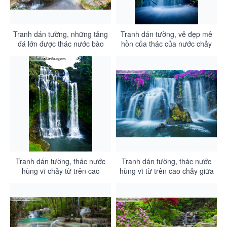
Tranh dán tường, những tảng
Tranh dán tường, vẻ đẹp mê
đá lớn được thác nước bào
hồn của thác của nước chảy
mòn qua năm tháng giữa
từ rừng xanh DA3108
rừng xanh DA3109
Tranh dán tường, thác nước
Tranh dán tường, thác nước
hùng vĩ chảy từ trên cao
hùng vĩ từ trên cao chảy giữa
xuống thung lũng với nhiều
những đóa hoa màu đỏ
cây xanh DA3107
DA3106