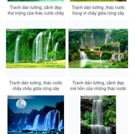
Tranh dán tường, cảnh đẹp
Tranh dán tường, thác nước
thơ mộng của thác nước chảy
hùng vĩ chảy giữa rừng cây
từ rừng cây xuống DA3060
xanh DA3059
Tranh dán tường, thác nước
Tranh dán tường, cảnh đẹp
chảy chảy giữa rừng cây
mê hồn của những thác nước
xanh với thảm cỏ vàng
tự nhiên chảy thành nhiều
DA3056
tầng DA3055