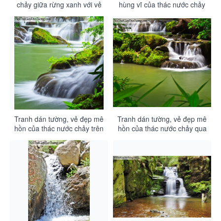
chảy giữa rừng xanh với vẻ
hùng vĩ của thác nước chảy
đẹp trên những tảng đá
giữa rừng trên những đồi núi
DA3133
đá DA3132
Tranh dán tường, vẻ đẹp mê
Tranh dán tường, vẻ đẹp mê
hồn của thác nước chảy trên
hồn của thác nước chảy qua
những vách đá DA3130
từng bậc đá DA3129