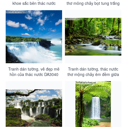
khoe sắc bên thác nước
thơ mông chảy bọt tung trắng
DA3042
xóa DA3041
Tranh dán tường, vẻ đẹp mê
Tranh dán tường, thác nước
hồn của thác nước DA3040
thơ mộng chảy êm đềm giữa
rừng cây cổ thụ xanh DA3039