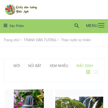
MENU
Sản Phẩm
Trang chủ
TRANH DÁN TƯỜNG
Thác nước tự nhiên
MỚI
NỔI BẬT
XEM NHIỀU
MẶC ĐỊNH