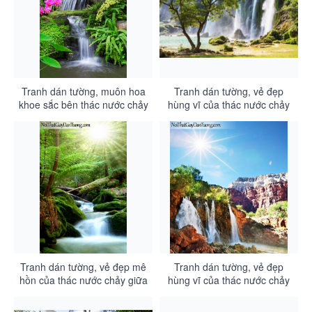
Tranh dán tường, muôn hoa
Tranh dán tường, vẻ đẹp
khoe sắc bên thác nước chảy
hùng vĩ của thác nước chảy
êm đềm DA3139
từ trên ngọn núi cao xuống
đằng sau cây cổ thụ DA3138
Tranh dán tường, vẻ đẹp mê
Tranh dán tường, vẻ đẹp
hồn của thác nước chảy giữa
hùng vĩ của thác nước chảy
rừng cây xanh DA3137
trên những khối đá lớn
DA3136