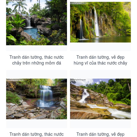
Tranh dán tường, thác nước
Tranh dán tường, vẻ đẹp
chảy trên những mỏm đá
hùng vĩ của thác nước chảy
giữa những hàng dừa xanh
trên vực đá lớn xuống thung
DA3135
lũng DA3134
Tranh dán tường, thác nước
Tranh dán tường, vẻ đẹp