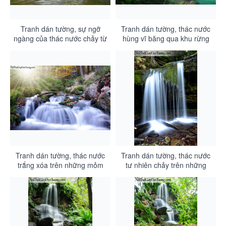
Tranh dán tường, sự ngỡ
Tranh dán tường, thác nước
ngàng của thác nước chảy từ
hùng vĩ băng qua khu rừng
rừng xanh DA3076
chảy xuống thung lũng rộng
lớn DA3075
Tranh dán tường, thác nước
Tranh dán tường, thác nước
trắng xóa trên những mỏm
tư nhiên chảy trên những
đá trong khu rừng dưới ánh
hàng rêu xanh DA3073
sáng của cái nắng ban mai
DA3074