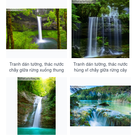
cao xuống DA3117
Tranh dán tường, thác nước
Tranh dán tường, thác nước
chảy giữa rừng xuống thung
hùng vĩ chảy giữa rừng cây
lũng tuyệt đẹp DA3115
cổ thụ qua từng bậc đá
DA3114