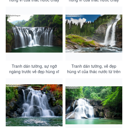
từ trên cao xuống thung lũng
từ núi cao DA3097
DA3099
Tranh dán tường, sự ngỡ
Tranh dán tường, vẻ đẹp
ngàng trước vẻ đẹp hùng vĩ
hùng vĩ của thác nước từ trên
của thác nước DA3096
núi cao xuống thung lũng
DA3095