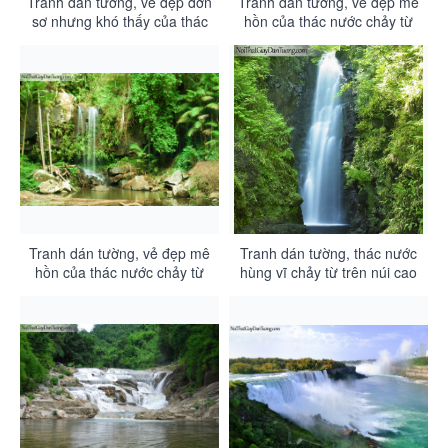
Tranh dán tường, vẻ đẹp đơn
Tranh dán tường, vẻ đẹp mê
sơ nhưng khó thấy của thác
hồn của thác nước chảy từ
nước chảy trong rừng
rừng xanh với những cây
DA3080
nấm đỏ DA3079
Tranh dán tường, vẻ đẹp mê
Tranh dán tường, thác nước
hồn của thác nước chảy từ
hùng vĩ chảy từ trên núi cao
rừng xanh DA3078
xuống thung lũng DA3077