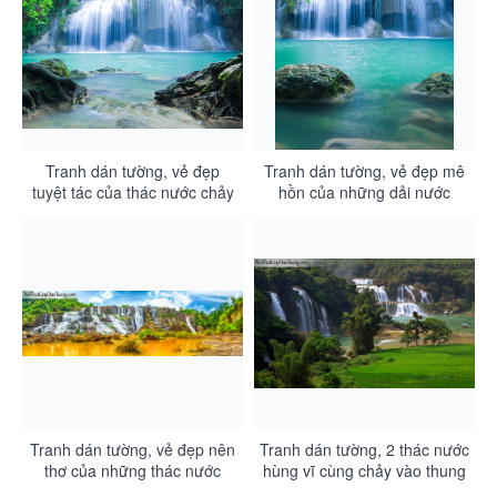
Tranh dán tường, vẻ đẹp
Tranh dán tường, vẻ đẹp mê
tuyệt tác của thác nước chảy
hồn của những dải nước
trên những mỏm đá lớn
trắng xóa từ thác nước chảy
DA3120
từ trên cao xuống DA3119
Tranh dán tường, vẻ đẹp nên
Tranh dán tường, 2 thác nước
thơ của những thác nước
hùng vĩ cùng chảy vào thung
chảy trên những ngọn múi
lũng rộng lớn DA3116