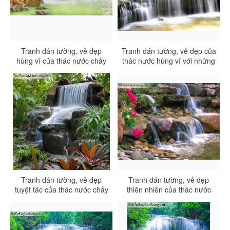
Tranh dán tường, vẻ đẹp
Tranh dán tường, vẻ đẹp của
hùng vĩ của thác nước chảy
thác nước hùng vĩ với những
xuống thung lũng rộng lớn
dải nước trắng xóa chảy từ
DA3124
trên cao xuống DA3123
Tranh dán tường, vẻ đẹp
Tranh dán tường, vẻ đẹp
tuyệt tác của thác nước chảy
thiên nhiên của thác nước
trên những mỏm đá thiên
chảy trên từng bậc đá
nhiên ban tặng DA3122
DA3121