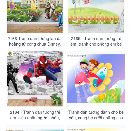
2166 Tranh dán tường lâu đài
2165 - Tranh dán tường trẻ
hoàng tử công chúa Disney,
em, tranh cho phòng em bé
phòng trẻ em
đẹp, bé đu dây
2164 - Tranh dán tường trẻ
Tranh dán tường dành cho bé
em, siêu nhân người nhện,
yêu, cùng bé cưỡi những chú
spider man 3D HCM
cá heo khám phá đại dương
DA4060