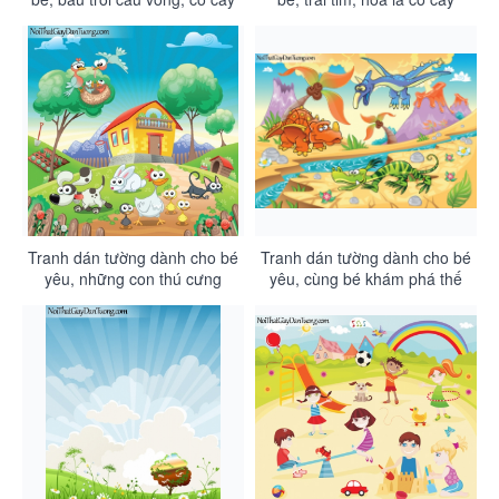
hoa lá sinh vật DA4091
DA4090
Tranh dán tường dành cho bé
Tranh dán tường dành cho bé
yêu, những con thú cưng
yêu, cùng bé khám phá thế
quanh ngôi nhà của bé
giới cổ tích DA4088
DA4089