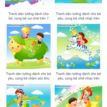
Tranh dán tường dành cho
Tranh dán tường dành cho bé
bé, cùng bé vui chơi trên 7
yêu, cùng bé chơi nhạc trên
sắc cầu vồng DA4066
những chiếc lá trôi trên biển
lặng DA4065
Tranh dán tường dành cho bé
Tranh dán tường dành cho bé
yêu, cùng bé chăm sóc khu
yêu, cùng bé chơi nhạc trên
vườn của mình trên những
những chú nhựa non DA4063
chú lừa dễ thương DA4064