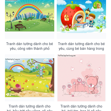
Tranh dán tường dành cho bé
Tranh dán tường dành cho bé
yêu, công viên thành phố
yêu, cùng bé bán hàng trong
cùng 7 sắc cầu vồng DA4094
ngôi nhà của mình DA4092
Tranh dán tường dành cho
Tranh dán tường dành cho
bé, bầu trời cầu vồng, cỏ cây
bé, trái tim, hoa lá cỏ cây