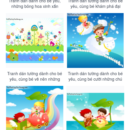
Tranh dán dành cho bé yêu,
Tranh dán tường dành cho bé
những bông hoa xinh xắn
yêu, cùng bé khám phá đại
DA4072
dương DA4071
Tranh dán tường dành cho bé
Tranh dán tường dành cho bé
yêu, cùng bé vẽ nên những
yêu, cùng bé cưỡi những chú
bức tranh kỳ thú DA4068
lừa xinh xắn dạo chơi trên
bầu trời của bé DA4067