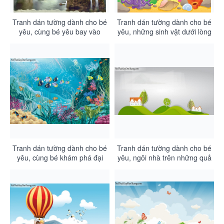
Tranh dán tường dành cho bé
Tranh dán tường dành cho bé
yêu, cùng bé yêu bay vào
yêu, những sinh vật dưới lòng
bầu trời với lâu đài vầng trăng
đại dương DA4122
và nàng công chúa cổ tích
DA4123
Tranh dán tường dành cho bé
Tranh dán tường dành cho bé
yêu, cùng bé khám phá đại
yêu, ngôi nhà trên những quả
dương bao la rộng lớn
đồi xinh xắn nhiều màu sắc
DA4121
DA4120