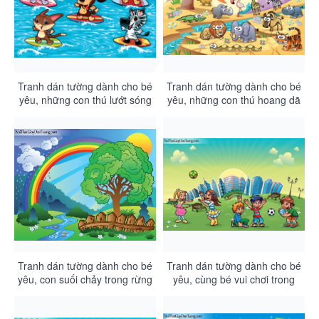
Tranh dán tường dành cho bé
Tranh dán tường dành cho bé
yêu, những con thú lướt sóng
yêu, những con thú hoang dã
biển DA4098
bên dòng suối chảy giữa sa
mạc và núi lửa DA4097
Tranh dán tường dành cho bé
Tranh dán tường dành cho bé
yêu, con suối chảy trong rừng
yêu, cùng bé vui chơi trong
sau cơn mưa dưới 7 sắc cầu
công viên thành phố DA4095
vồng DA4096