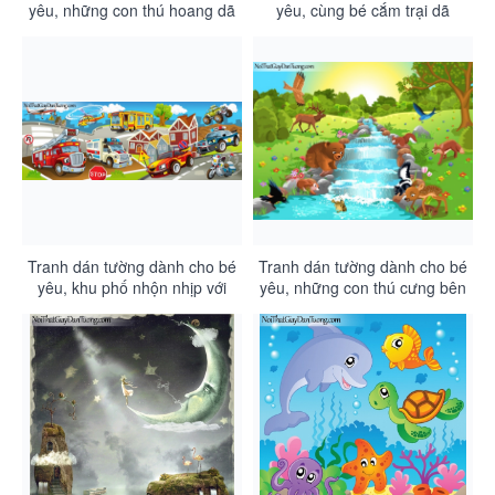
yêu, những con thú hoang dã
yêu, cùng bé cắm trại dã
trong khu rừng nhiệt đới bên
ngoại với những con thú cưng
con suối chảy qua rừng
của mình DA4126
DA4127
Tranh dán tường dành cho bé
Tranh dán tường dành cho bé
yêu, khu phố nhộn nhịp với
yêu, những con thú cưng bên
những chiếc xe ngộ nghĩnh
dòng suối chảy trong rừng
DA4125
DA4124