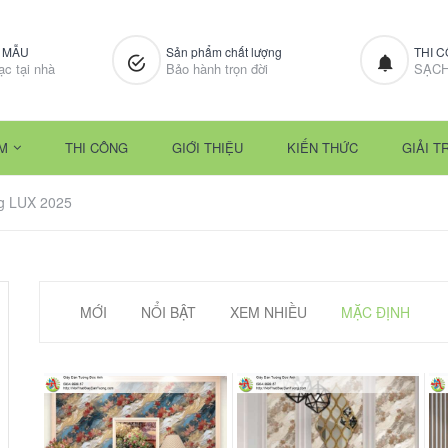
M MẪU
Sản phẩm chất lượng
THI 
ạc tại nhà
Bảo hành trọn đời
SẠCH
M
THI CÔNG
GIỚI THIỆU
KIẾN THỨC
GIẢI TR
ng LUX 2025
MỚI
NỔI BẬT
XEM NHIỀU
MẶC ĐỊNH