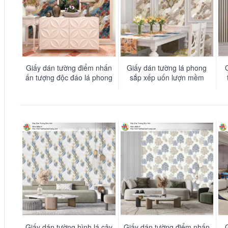
Giấy dán tường điểm nhấn
Giấy dán tường lá phong
ấn tượng độc đáo lá phong
sắp xếp uốn lượn mềm
trôi theo dòng thời gian -
mại - LUX019
LUX020
Giấy dán tường hình lá cây
Giấy dán tường điểm nhấn