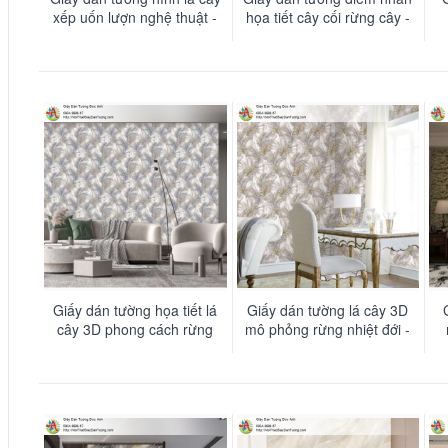
xếp uốn lượn nghệ thuật -
họa tiết cây cối rừng cây -
LUX016
LUX015
Giấy dán tường họa tiết lá
Giấy dán tường lá cây 3D
cây 3D phong cách rừng
mô phỏng rừng nhiệt đới -
nhiệt đới - LUX012
LUX011
k