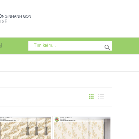
CÔNG NHANH GỌN
 SẼ
Í