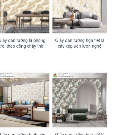
Giấy dán tường lá phong
Giấy dán tường họa tiết lá
trồi theo dòng chảy thời
cây xếp uốn lượn nghệ
gian - LUX018
thuật mềm mại - LUX017
Giấy dán tường hình cây
Giấy dán tường họa tiết lá