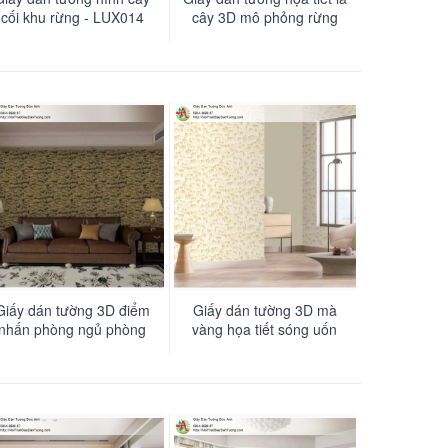
cối khu rừng - LUX014
cây 3D mô phỏng rừng
nhiệt đới - LUX013
Giấy dán tường 3D điểm
Giấy dán tường 3D mà
nhấn phòng ngủ phòng
vàng họa tiết sóng uốn
hách ấn tượng độc đáo -
lượn trầm tích hay hào
LUX010
quang - LUX009