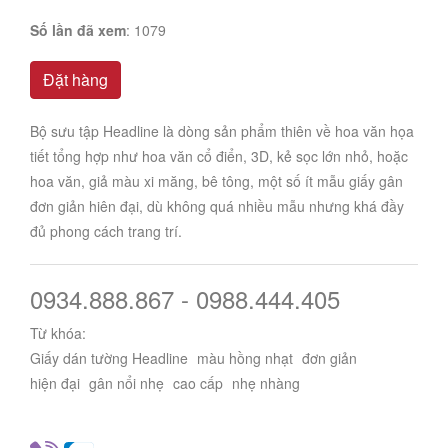
Số lần đã xem
: 1079
Đặt hàng
Bộ sưu tập Headline là dòng sản phẩm thiên về hoa văn họa
tiết tổng hợp như hoa văn cổ điển, 3D, kẻ sọc lớn nhỏ, hoặc
hoa văn, giả màu xi măng, bê tông, một số ít mẫu giấy gân
đơn giản hiên đại, dù không quá nhiều mẫu nhưng khá đầy
đủ phong cách trang trí.
0934.888.867 - 0988.444.405
Từ khóa:
Giấy dán tường Headline
màu hồng nhạt
đơn giản
hiện đại
gân nổi nhẹ
cao cấp
nhẹ nhàng