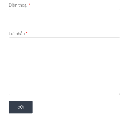
Điện thoại
*
Lời nhắn
*
Tổng hợp mẫu giấy dán tường Headline
GỬI