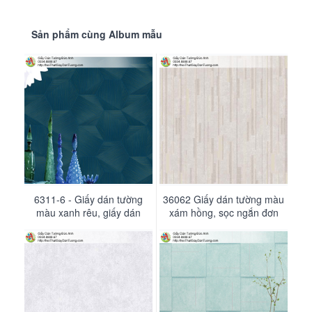
Sản phẩm cùng Album mẫu
6311-6 - Giấy dán tường
9692 Giấy dán tường
36062 Giấy dán tường màu
37053 Giấy dán tường màu
Headline, hoa cổ điển, sọc
màu xanh rêu, giấy dán
xám đơn giản hot nhất hiện
xám hồng, sọc ngắn đơn
tường 3D, hình khối
lớn màu nâu hồng
giản
nay
giấy dán
Mã số, số trang, vòng lặp giấy của
tường Headline
Bộ sưu tập Headline là dòng sản