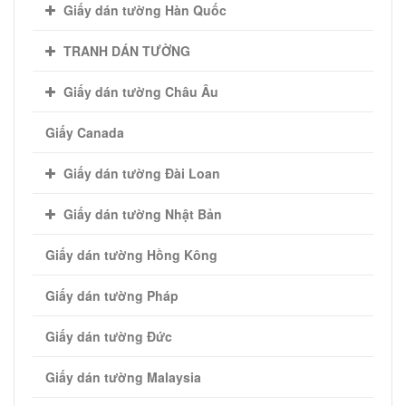
Giấy dán tường Hàn Quốc
Tphcm
, nếu quý vị đã có giấy mà chưa thể
TRANH DÁN TƯỜNG
thi công hãy liên hệ với chung tôi
Giấy dán tường Châu Âu
Các dịch vụ khác cùng ngành như:
Giấy Canada
- Cho thuê thợ dán giấy tường
- Lột, gỡ giấy dán tường cũ
Giấy dán tường Đài Loan
- Hướng dẫn thi công giấy dán tường
Giấy dán tường Nhật Bản
từ xa ( miễn phí )
- Bán keo dán và một số dụng cụ thi
Giấy dán tường Hồng Kông
công giấy dán tường
Giấy dán tường Pháp
Giấy dán tường Đức
Giấy dán tường Malaysia