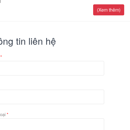
(Xem thêm)
ng tin liên hệ
n
*
Tổng hợp các mẫu giấy dán tườ
hoại
*