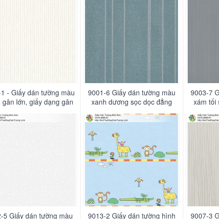
1 - Giấy dán tường màu
9001-6 Giấy dán tường màu
9003-7 G
g gân lớn, giấy dạng gân
xanh dương sọc dọc đẳng
xám tối
 đại, gân sọc vải bố màu
cấp, quý tộc
c
trắng sữa
-5 Giấy dán tường màu
9013-2 Giấy dán tường hình
9007-3 G