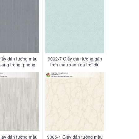
iấy dán tường màu
9002-7 Giấy dán tường gân
 sang trọng, phong
trơn màu xanh da trời dịu
ách Châu Âu
dàng
iấy dán tường màu
9005-1 Giấy dán tường màu