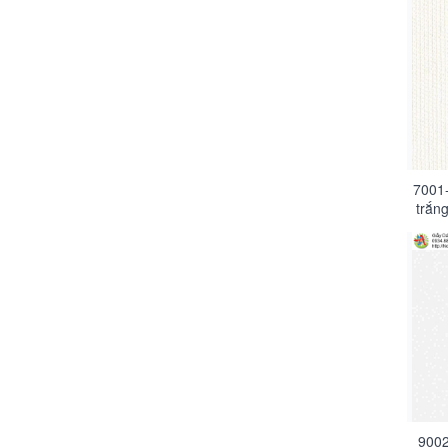
7001-
trắn
hiện
9002