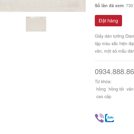
Số lần đã xem
: 730
Đặt hàng
Giấy dán tường Diam
tập màu sắc hiện đại
văn, một số mẫu dàn
0934.888.86
Từ khóa:
hồng
hồng tối
vân
cao cấp