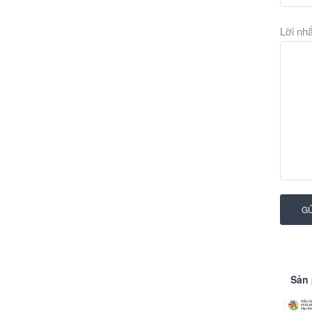
Lời nh
GỬ
Sản