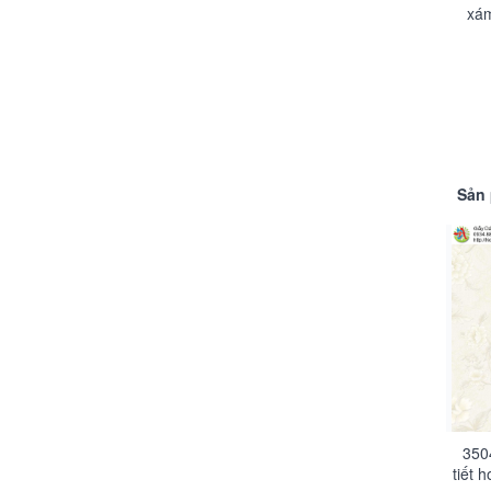
xám
Sản 
350
tiết 