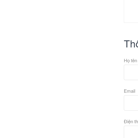
Thô
Họ tê
Email
Điện t