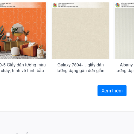
nhạt
vàng kem, đơn giản hiện đại
nâu, 
giá tốt tại Tphcm
9-5 Giấy dán tường màu
Galaxy 7804-1, giấy dán
Albany
cháy, hình vẽ hình bầu
tường dạng gân đơn giản
tường dạn
c đặc biệt nhất 2022
màu vàng nhạt
Xem thêm