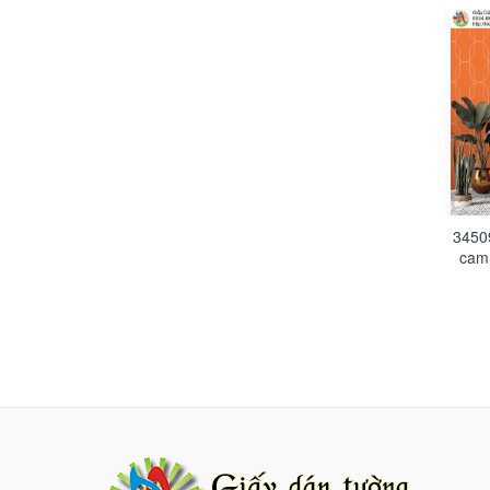
3450
cam 
dụ