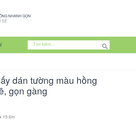
CÔNG NHANH GỌN
 SẼ
Í
iấy dán tường màu hồng
sẽ, gọn gàng
 x 15.6m