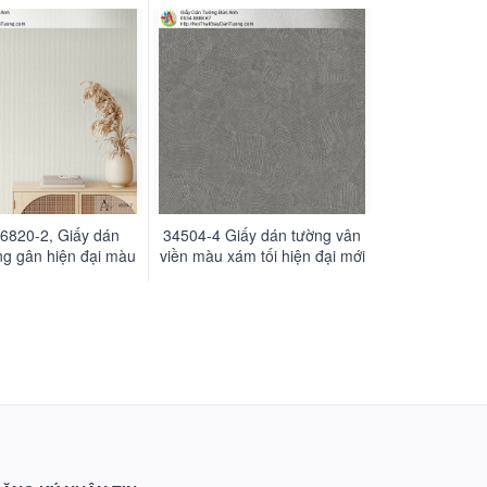
nâu đất hiện đại
a đẹp nhất Tpchm
 6820-2, Giấy dán
34504-4 Giấy dán tường vân
g gân hiện đại màu
viền màu xám tối hiện đại mới
vàng kem
nhất