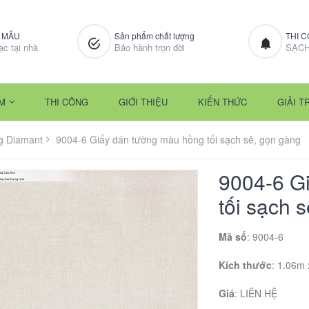
M MẪU
Sản phẩm chất lượng
THI 
ạc tại nhà
Bảo hành trọn đời
SẠCH
M
THI CÔNG
GIỚI THIỆU
KIẾN THỨC
GIẢI TR
g Diamant
9004-6 Giấy dán tường màu hồng tối sạch sẽ, gọn gàng
9004-6 G
tối sạch 
Mã số
: 9004-6
Kích thước
: 1.06m
Giá
:
LIÊN HỆ