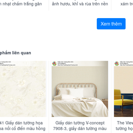
 nhạt chấm trắng gân
ảnh hươu, khỉ và rùa trên nền
xám tr
trơn hài hòa
giấy màu xanh ngọc bích
Xem thêm
phẩm liên quan
41 Giấy dán tường họa
Giấy dán tường V-concept
The Vie
hoa nổi cổ điển màu hồng
7908-3, giấy dán tường màu
tường họ