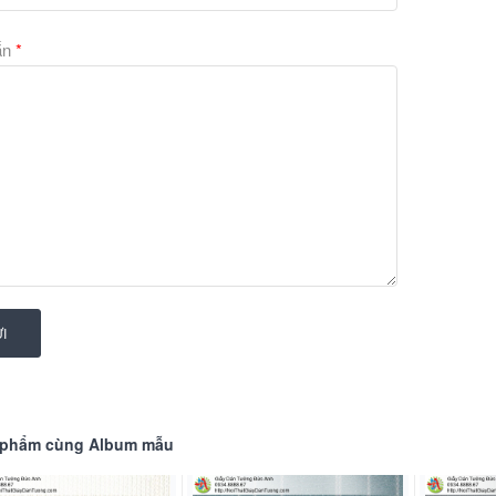
ắn
*
I
 phẩm cùng Album mẫu