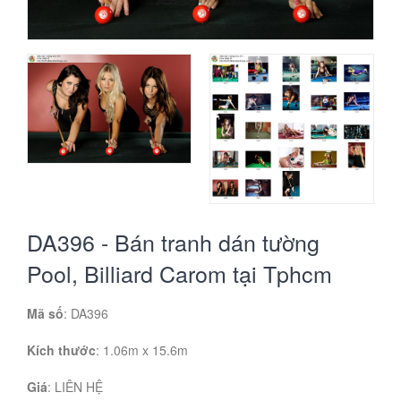
DA396 - Bán tranh dán tường
Pool, Billiard Carom tại Tphcm
Mã số
: DA396
Kích thước
: 1.06m x 15.6m
Giá
:
LIÊN HỆ