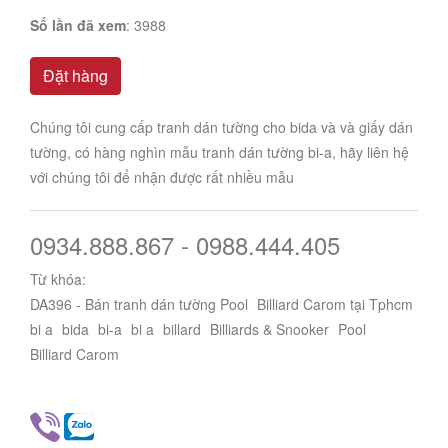
Số lần đã xem
: 3988
Đặt hàng
Chúng tôi cung cấp tranh dán tường cho bida và và giấy dán
tường, có hàng nghìn mẫu tranh dán tường bi-a, hãy liên hệ
với chúng tôi để nhận được rất nhiều mẫu
0934.888.867 - 0988.444.405
Từ khóa:
DA396 - Bán tranh dán tường Pool
Billiard Carom tại Tphcm
bi a
bida
bi-a
bi a
billard
Billiards & Snooker
Pool
Billiard Carom