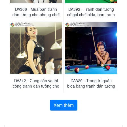
DA368 - Tranh dán tường
DA306 - Mua bán tranh
DA392 - Tranh dán tường
DA372 - Tranh dán tường
dán tường cho phòng chơi
cô gái tre sexy chơi bida,
cô gái chơi bida, bán tranh
girl sexy chơi Billiards &
bida đẹp ở Quận 7 Tphcm
hot girl Snooker
tường tại quận 2
Snooker, Pool
DA312 - Cung cấp và thi
Tranh dán tường bida
DA358 - Tranh dán tường
DA329 - Trang trí quán
công tranh dán tường cho
bida bằng tranh dán tường
cô gái sexy nằm trên bàn
quán bi da tại Tphcm
đẹp, phòng bi a mới
bida, girl sexy love
Xem thêm