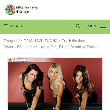
MENU
Sản Phẩm
Trang chủ
TRANH DÁN TƯỜNG
Tranh thể thao
DA396 - Bán tranh dán tường Pool, Billiard Carom tại Tphcm