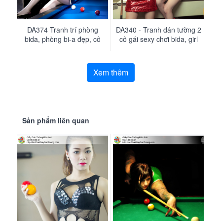
DA298 - Tranh dán tường
DA374 Tranh trí phòng
DA340 - Tranh dán tường 2
DA373 - Tranh dán tường
cô gái gợi cảm cho phòng
bida, phòng bi-a đẹp, cô
trang trí cho quán bida đẹp
cô gái sexy chơi bida, girl
bi da đẹp ở quận 1
gái đánh bida
tại Tphcm, Đức Anh
bi-a
Xem thêm
Sản phẩm liên quan