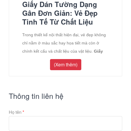
Giấy Dán Tường Dạng
Gân Đơn Giản: Vẻ Đẹp
Tinh Tế Từ Chất Liệu
Trong thiết kế nội thất hiện đại, vẻ đẹp không
chỉ nằm ở màu sắc hay họa tiết mà còn ở
chính kết cấu và chất liệu của vật liệu.
Giấy
dán tường dạng gân đơn giản một màu
là
(Xem thêm)
một lựa chọn tuyệt vời, mang đến sự tinh tế,
sang trọng mà không hề phô trương. Dù chỉ
có một màu, loại giấy này vẫn tạo ra một hiệu
ứng thị giác độc đáo, biến bức tường đơn điệu
Thông tin liên hệ
thành một tác phẩm nghệ thuật có chiều sâu.
Họ tên
1. Ưu điểm nổi bật của giấy dán
*
tường dạng gân