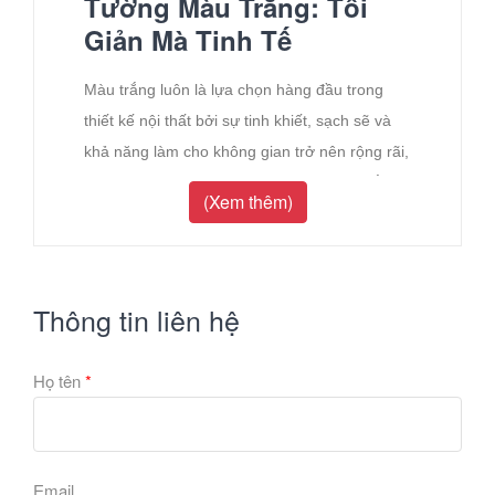
Tường Màu Trắng: Tối
Giản Mà Tinh Tế
Màu trắng luôn là lựa chọn hàng đầu trong
thiết kế nội thất bởi sự tinh khiết, sạch sẽ và
khả năng làm cho không gian trở nên rộng rãi,
thoáng đãng hơn. Giấy dán tường màu trắng
(Xem thêm)
không chỉ là một phông nền đơn giản mà còn
là "ngôn ngữ" của sự tinh tế, hiện đại và sang
trọng.
Thông tin liên hệ
1. Tại Sao Giấy Dán Tường Màu
Trắng Lại Được Ưa Chuộng?
Họ tên
*
Làm rộng không gian:
Màu trắng có khả
năng phản chiếu ánh sáng tốt nhất, giúp căn
phòng trông sáng sủa và rộng hơn so với diện
Email
tích thực tế. Đây là lựa chọn lý tưởng cho các