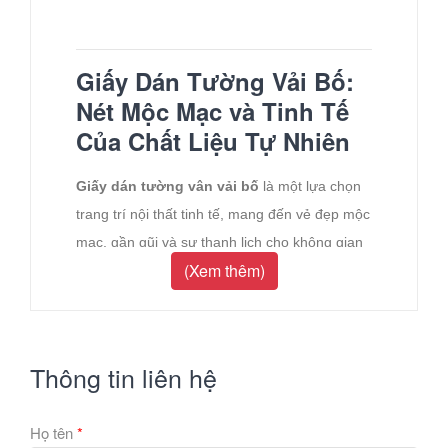
Giấy Dán Tường Vải Bố:
Nét Mộc Mạc và Tinh Tế
Của Chất Liệu Tự Nhiên
Giấy dán tường vân vải bố
là một lựa chọn
trang trí nội thất tinh tế, mang đến vẻ đẹp mộc
mạc, gần gũi và sự thanh lịch cho không gian
(Xem thêm)
sống. Họa tiết này tái hiện lại kết cấu đặc
trưng của vải bố, tạo nên một hiệu ứng thị giác
độc đáo, biến bức tường đơn điệu thành một
phông nền có kết cấu, đầy tính nghệ thuật.
Thông tin liên hệ
1. Ưu Điểm Nổi Bật
Họ tên
*
Vẻ đẹp tự nhiên và ấm áp:
Vân vải bố với