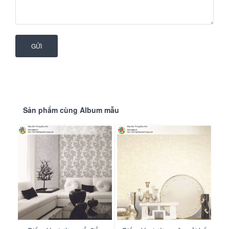
sắc, chất liệu và phong cách nào của đồ nội
thất. Bạn có thể thoải mái thay đổi các món đồ
trang trí mà không cần lo lắng về sự thiếu ăn
GỬI
nhập.
2. Lựa Chọn Màu Sắc và Ứng
Dụng
Sản phẩm cùng Album mẫu
Màu Trung Tính:
Trắng/Kem/Be:
Mang lại cảm giác thanh lịch,
tinh khiết và giúp không gian trông rộng rãi,
sáng sủa hơn.
Xám/Nâu nhạt:
Tạo cảm giác ấm cúng, trầm
tĩnh và hiện đại. Rất phù hợp để làm tường
điểm nhấn.
Màu Pastel: