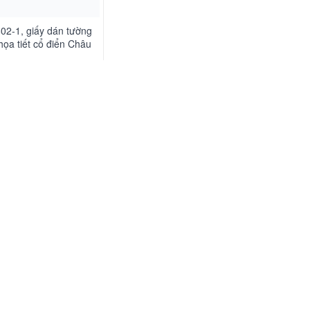
02-1, giấy dán tường
họa tiết cổ điển Châu
u vàng kem nhạt