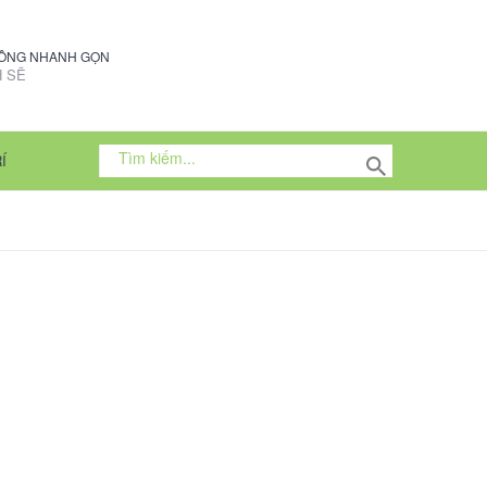
CÔNG NHANH GỌN
 SẼ
Í