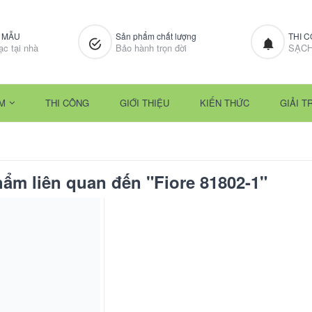
M MẪU
Sản phẩm chất lượng
THI 
ạc tại nhà
Bảo hành trọn đời
SẠCH
M
THI CÔNG
GIỚI THIỆU
KIẾN THỨC
GIẢI TR
ẩm liên quan đến "Fiore 81802-1"