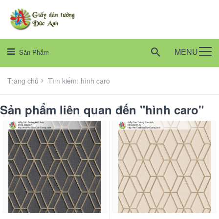
MENU
Sản Phẩm
Trang chủ
Tìm kiếm: hình caro
Sản phẩm liên quan đến "hình caro"