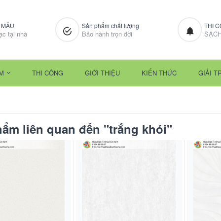
M MẪU
Sản phẩm chất lượng
THI 
ạc tại nhà
Bảo hành trọn đời
SẠCH
M
THI CÔNG
GIỚI THIỆU
KIẾN THỨC
GIẢI TR
ẩm liên quan đến "trắng khói"