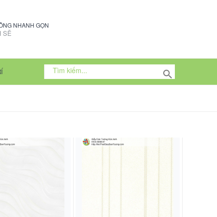
CÔNG NHANH GỌN
 SẼ
Í