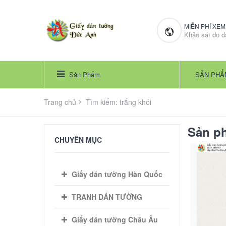
MIỄN PHÍ XE
Khảo sát đo đ
Sản Phẩm
SẢN PHẨ
Trang chủ
Tìm kiếm: trắng khói
Sản ph
CHUYÊN MỤC
Giấy dán tường Hàn Quốc
TRANH DÁN TƯỜNG
Giấy dán tường Châu Âu