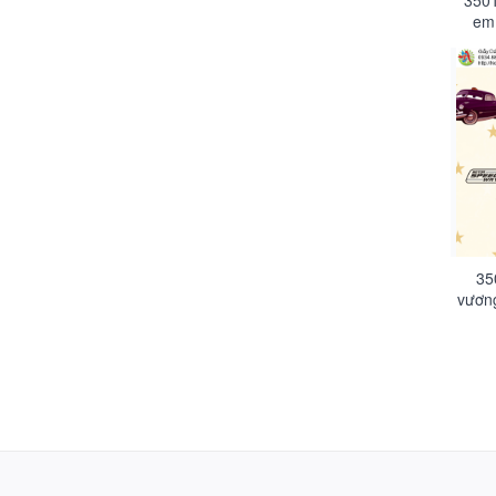
3501
em 
35
vương