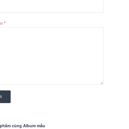
khác, quần áo, đồ trang trí trong nhà và nhiều loại đồ 
chúa Disney.
ắn
*
I
 phẩm cùng Album mẫu