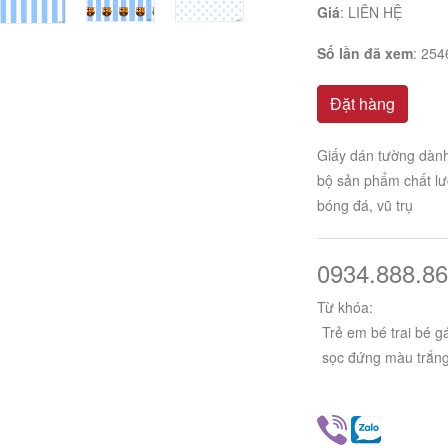
Giá
:
LIÊN HỆ
Số lần đã xem
: 254
Đặt hàng
Giấy dán tường dành 
bộ sản phẩm chất lượ
bóng đá, vũ trụ
0934.888.86
Từ khóa:
Trẻ em bé trai bé gá
sọc đứng màu trắn