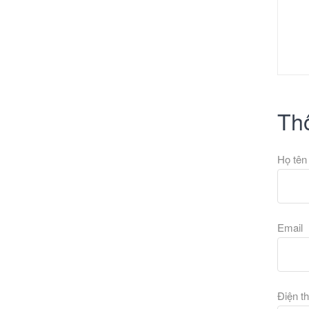
Thô
Họ tê
Email
Điện t