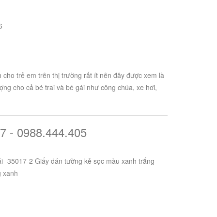
6
cho trẻ em trên thị trường rất ít nên đây được xem là
ng cho cả bé trai và bé gái như công chúa, xe hơi,
7 - 0988.444.405
i
35017-2 Giấy dán tường kẻ sọc màu xanh trắng
g xanh