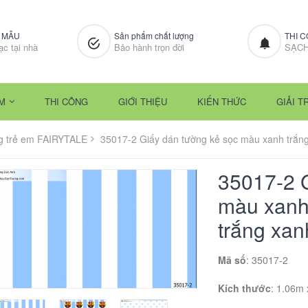
M MẪU
Sản phẩm chất lượng
THI 
ạc tại nhà
Bảo hành trọn đời
SẠCH
M
THI CÔNG
GIỚI THIỆU
KIẾN THỨC
GIẢI TR
g trẻ em FAIRYTALE
35017-2 Giấy dán tường kẻ sọc màu xanh trắn
35017-2 G
màu xanh
trắng xan
Mã số
: 35017-2
Kích thước
: 1.06m