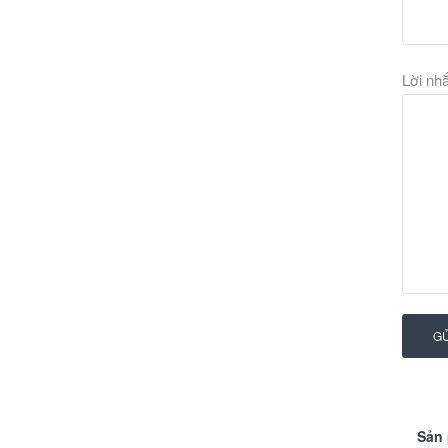
Lời nh
GỬ
Sản