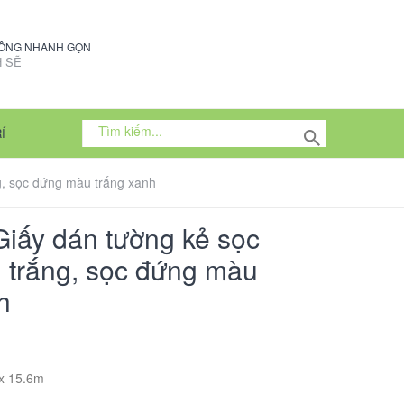
CÔNG NHANH GỌN
 SẼ
Í
g, sọc đứng màu trắng xanh
iấy dán tường kẻ sọc
 trắng, sọc đứng màu
h
 x 15.6m