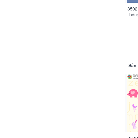
3502
bóng
Sản 