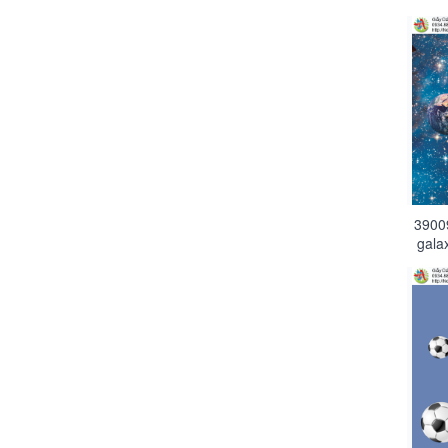
3900
galax