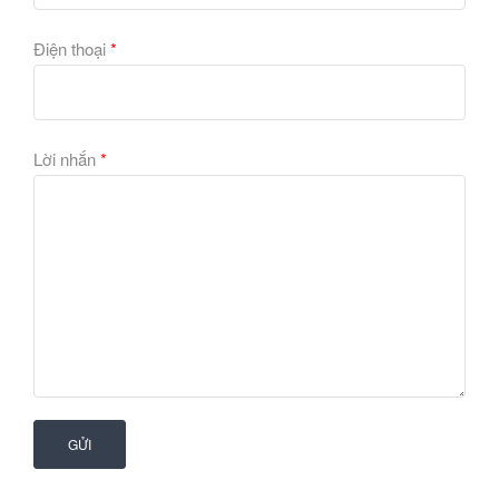
Điện thoại
*
Lời nhắn
*
Tổng hợp mẫu giấy dán tường Headline
GỬI