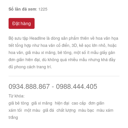
Số lần đã xem
: 1225
Đặt hàng
Bộ sưu tập Headline là dòng sản phẩm thiên về hoa văn họa
tiết tổng hợp như hoa văn cổ điển, 3D, kẻ sọc lớn nhỏ, hoặc
hoa văn, giả màu xi măng, bê tông, một số ít mẫu giấy gân
đơn giản hiên đại, dù không quá nhiều mẫu nhưng khá đầy
đủ phong cách trang trí.
0934.888.867 - 0988.444.405
Từ khóa:
giả bê tông
giả xi măng
hiện đại
cao cấp
đơn giản
xám tối
một màu
giả đá
chất lượng
màu bạc
màu xám
trắng