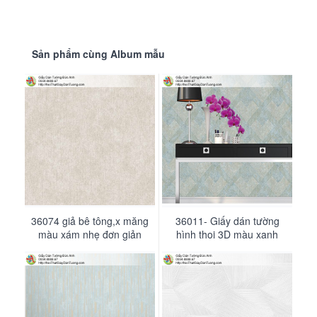
Sản phẩm cùng Album mẫu
36074 giả bê tông,x măng
59084 Giấy dán tường giả
36011- Giấy dán tường
36065- Giấy dán tường
giấy dán
Mã số, số trang, vòng lặp giấy của
đá, giả bê tông màu xám
màu xám nhẹ đơn giản
màu ghi, sọc ngắn trơn đơn
hình thoi 3D màu xanh
tối tự nhiên
giản, hiện đại
dương
tường Headline
Bộ sưu tập Headline là dòng sản