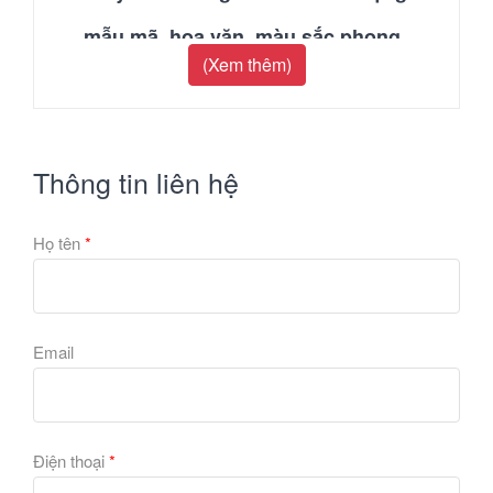
mẫu mã, hoa văn, màu sắc phong
(Xem thêm)
phú, phù hợp với nhiều phong
cách nội thất khác nhau. Các mẫu
giấy dán tường FIORE thường
Thông tin liên hệ
được thiết kế song song giữa cổ
Họ tên
*
điển và hiện đại, mang đến vẻ đẹp
sang trọng, tinh tế cho không gian
sống.
Email
Giấy dán tường FIORE có nhiều ưu
điểm vượt trội so với các loại giấy
Điện thoại
*
dán tường thông thường, bao gồm: