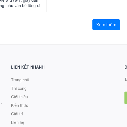
ore 81276-1, giấy dán
ng màu vân bê tông xi
ăng màu vàng nhạt
Xem thêm
LIÊN KẾT NHANH
Đ
Trang chủ
Thi công
Giới thiệu
 -
Kiến thức
Giải trí
Liên hệ