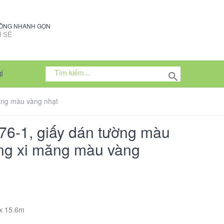
CÔNG NHANH GỌN
 SẼ
Í
măng màu vàng nhạt
76-1, giấy dán tường màu
ông xi măng màu vàng
 x 15.6m