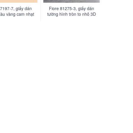
57197-7, giấy dán
Fiore 81275-3, giấy dán
àu vàng cam nhạt
tường hình tròn to nhỏ 3D
i một màu đơn giản
màu xám xi măng bê tông