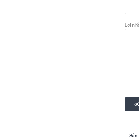
Lời nh
GỬ
Sản