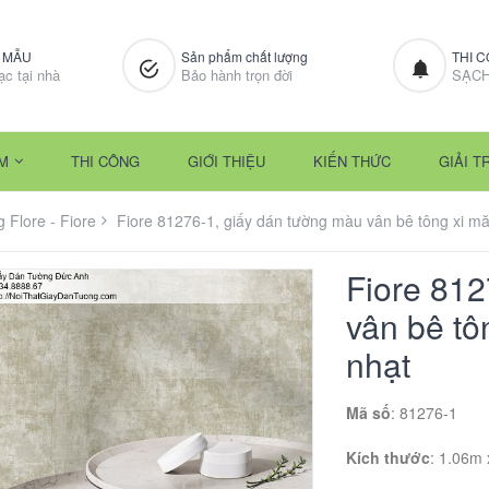
M MẪU
Sản phẩm chất lượng
THI 
ạc tại nhà
Bảo hành trọn đời
SẠCH
M
THI CÔNG
GIỚI THIỆU
KIẾN THỨC
GIẢI TR
 Flore - Fiore
Fiore 81276-1, giấy dán tường màu vân bê tông xi 
Fiore 812
vân bê t
nhạt
Mã số
: 81276-1
Kích thước
: 1.06m