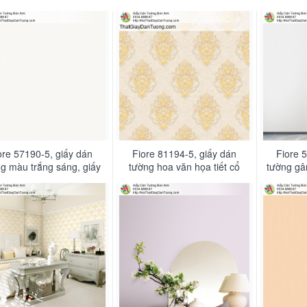
ore 57190-5, giấy dán
Fiore 81194-5, giấy dán
Fiore 
g màu trắng sáng, giấy
tường hoa văn họa tiết cổ
tường gâ
 giản một màu hiện đại
điển Châu Âu màu vàng
mà