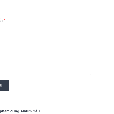
Đo đạc kỹ lưỡng diện tích tường cần dán trước khi mua 
Sử dụng keo dán chuyên dụng cho giấy dán tường để dá
ắn
*
Sau khi dán giấy lên tường, cần dùng thước mực và dao 
vừa với diện tích tường.
Giấy dán tường FIORE là một lựa chọn tuyệt vời cho nhữn
không gian sống của mình một cách sang trọng, tinh tế v
Giấy dán tường Flore
I
 phẩm cùng Album mẫu