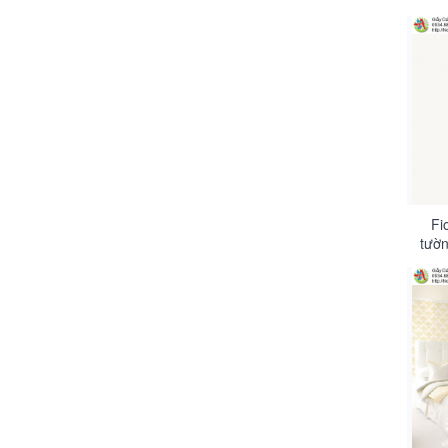
Fi
tườn
đơn