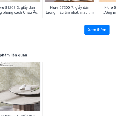
ore 81209-3, giấy dán
Fiore 57200-7, giấy dán
Fiore 
g phong cách Châu Âu,
tường màu tím nhạt, màu tím
tường m
văn họa tiết cổ điển mà
hồng đơn giản một màu
hiện đạ
vàng kem nhạt
Xem thêm
phẩm liên quan