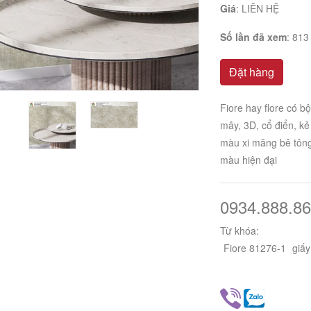
Giá
:
LIÊN HỆ
Số lần đã xem
: 813
Đặt hàng
Fiore hay flore có b
mây, 3D, cổ điển, kẻ
màu xi măng bê tông,
màu hiện đại
0934.888.86
Từ khóa:
Fiore 81276-1
giấ