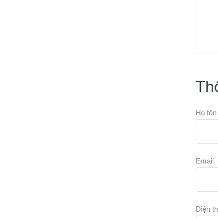
Thô
Họ tê
Email
Điện t