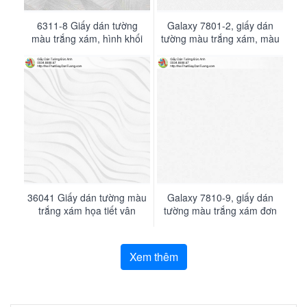
Galaxy 7816-1, giấy dán
6311-8 Giấy dán tường
Galaxy 7801-2, giấy dán
1101-3 Giấy dán tường
tường màu trắng xám, màu
màu trắng xám, hình khối
tường màu trắng xám, màu
màu trắng xám vân kem
xám trắng sang trọng
3D
xám trắng nhạt gân nổi
đẳng cấp
36041 Giấy dán tường màu
34515-1 Giấy dán tường
The View 9813-5, giấy dán
Galaxy 7810-9, giấy dán
màu trắng xám sọc đứng
trắng xám họa tiết vân
tường màu trắng xám, xám
tường màu trắng xám đơn
3D giản đơn
sóng
nhạt sang trọng
giản một mầu
Xem thêm