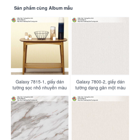
sản phẩm Galaxy này.
Sản phẩm cùng Album mẫu
Galaxy 7815-1, giấy dán
Galaxy 7825-1, giấy dán
Galaxy 7800-2, giấy dán
Galaxy 7838-2, giấy dán
tường sọc nhỏ nhuyễn màu
tường giả bê tông màu
tường dạng gân một màu
tường giả vân đá marble
vàng, nhận thi công giấy
xám họa tiết kẻ xéo kẻ
đơn sắc đơn giản hiện đại
uốn lượn màu vàng nhạt
dán tường Tphcm
thẳng