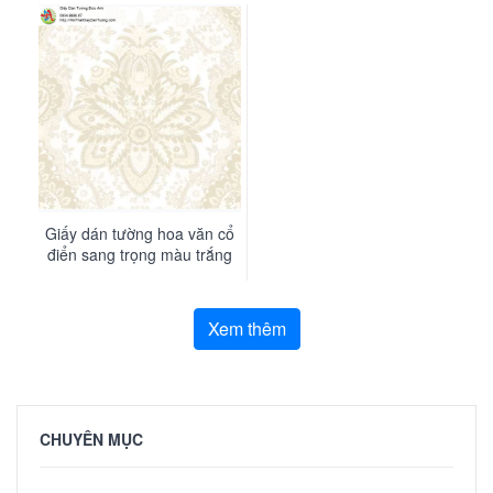
Tận dụng ánh sáng:
Ánh sáng đèn vàng
hoặc đèn chùm pha lê sẽ làm tôn lên vẻ đẹp
lấp lánh và sang trọng của giấy dán tường.
Giấy dán tường họa tiết cổ điển là một lựa
chọn tuyệt vời để kiến tạo nên một không gian
sống đầy nghệ thuật, sang trọng và mang
đậm dấu ấn cá nhân
Giấy dán tường hoa văn cổ
JCD4001-1 JCD4001-2 JCD4001-3 JCD4001-
điển sang trọng màu trắng
4 JCD4001-5 JCD4001-5 JCD4002-2
- Contessa 4011-1
JCD4002-3JCD4002-4 JCD4003-1 JCD4003-
Xem thêm
2
JCD4003-3 JCD4003-4 JCD4003-5 JCD4004-
1 JCD4004-2 JCD4004-3 JCD4004-4
JCD4005-1 JCD4005-2 JCD4005-3 JCD4005-
CHUYÊN MỤC
4