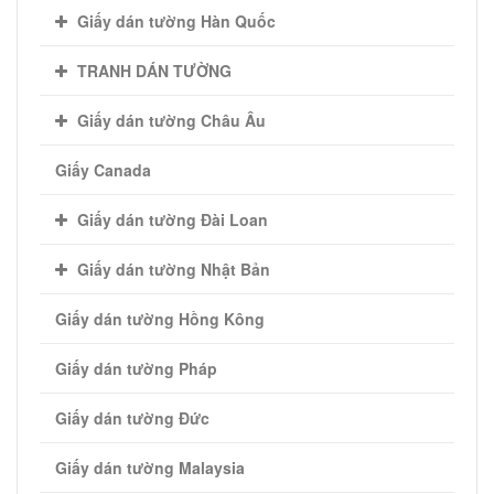
Giấy dán tường Hàn Quốc
JCD4005-5 JCD4006-1 JCD4006-2 JCD4006-
3 JCD4006-4 JCD4006-5 JCD4007-1
TRANH DÁN TƯỜNG
JCD4007-2 JCD4007-3 JCD4007-4 JCD4007-
5
Giấy dán tường Châu Âu
JCD4008-1 JCD4008-2 JCD4008-3 JCD4008-
Giấy Canada
4 JCD4008-5 JCD4009-1 JCD4009-2
Giấy dán tường Đài Loan
JCD4009-3 JCD4009-4 JCD4009-5 JCD4009-
6
Giấy dán tường Nhật Bản
JCD4010-1 JCD4010-2 JCD4010-3 JCD4010-
Giấy dán tường Hồng Kông
4 JCD4010-5 JCD4010-6 JCD4010-7
Giấy dán tường Pháp
JCD4011-1 JCD4011-2 JCD4011-3 JCD4011-
4
Giấy dán tường Đức
JCD4011-5 JCD4011-6
Giấy dán tường Malaysia