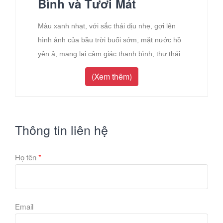
Bình và Tươi Mát
Màu xanh nhạt, với sắc thái dịu nhẹ, gợi lên
hình ảnh của bầu trời buổi sớm, mặt nước hồ
yên ả, mang lại cảm giác thanh bình, thư thái.
Giấy dán tường màu xanh nhạt
là một lựa
(Xem thêm)
chọn tuyệt vời để kiến tạo nên một không gian
sống nhẹ nhàng, tinh tế và đầy cảm hứng.
1. Tại Sao Giấy Dán Tường Màu
Thông tin liên hệ
Xanh Nhạt Được Ưa Chuộng?
Tạo cảm giác thư thái, yên bình:
Màu xanh
Họ tên
*
nhạt có khả năng làm dịu tâm trạng, giảm
căng thẳng và tạo cảm giác thoải mái. Đây là
tông màu lý tưởng cho phòng ngủ hoặc những
Email
khu vực thư giãn.
Mở rộng không gian:
Giống như màu trắng,