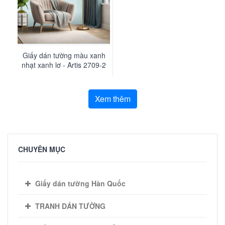
Giấy dán tường màu xanh nhạt là một lựa
chọn tuyệt vời để mang đến sự thanh bình,
tươi mát và một phong cách đầy tính thẩm mỹ
cho ngôi nhà của bạn.
Giấy dán tường màu xanh
nhạt xanh lơ - Artis 2709-2
Xem thêm
CHUYÊN MỤC
Giấy dán tường Hàn Quốc
TRANH DÁN TƯỜNG