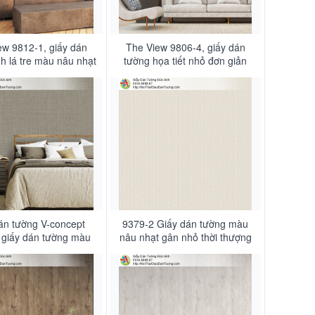
ew 9812-1, giấy dán
The View 9806-4, giấy dán
h lá tre màu nâu nhạt
tường họa tiết nhỏ đơn giản
 nhàng ấn tượng
màu nâu nhạt hiện đại
án tường V-concept
9379-2 Giấy dán tường màu
 giấy dán tường màu
nâu nhạt gân nhỏ thời thượng
ạt, màu xám đạm ấn
tượng