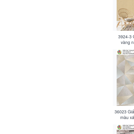
3924-3 
vàng n
36023 Giấ
màu xá