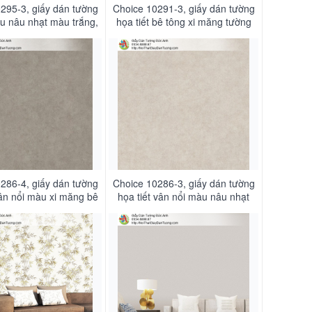
295-3, giấy dán tường
Choice 10291-3, giấy dán tường
u nâu nhạt màu trắng,
họa tiết bê tông xi măng tường
 marble sang trọng
xây tô màu xám nhạt nâu nhạt
286-4, giấy dán tường
Choice 10286-3, giấy dán tường
gân nổi màu xi măng bê
họa tiết vân nổi màu nâu nhạt
g màu nâu nhạt
hiện đại