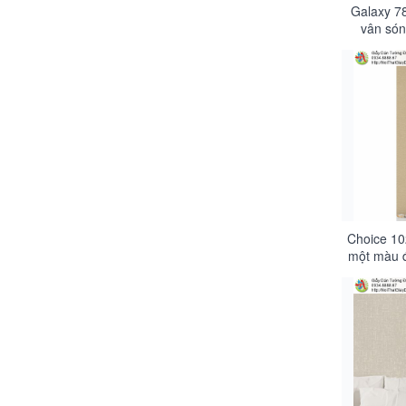
Galaxy 78
vân són
màu v
Choice 10
một màu đ
vàn