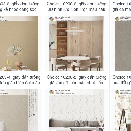
08-2, giấy dán tường
Choice 10296-2, giây dán tường
Choice 10
g kẻ nhọc dạng sọc
3D hình lưới uốn lượn màu nâu
giả đá mà
àng, màu nâu nhạt
nhạt
vân đá
289-4, giấy dán tường
Choice 10288-2, giấy dán tường
Choice 10
ơn giản hiện đại màu
giả vân gỗ màu nâu nhạt, tấm
họa tiết 
g, màu nâu nhạt
gỗ to lớn như thật hoa văn họa
tôn
tiết đẹp