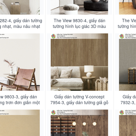
282-4, giấy dán tường
The View 9830-4, giấy dán
The Vi
 nhạt, màu nâu nhạt
tường hình lục giác 3D màu
tường hìn
ết gân nổi hiện đại
xám vàng, màu nâu nhạt
nhẹ
w 9803-3, giấy dán
Giấy dán tường V-concept
Giấy d
ng trơn đơn giản một
7954-3, giấy dán tường giả gỗ
7932-3,
g nâu nhạt hiện đại
màu nâu nhạt, giấy gỗ màu
nâu nh
vàng đậm, nâu đất