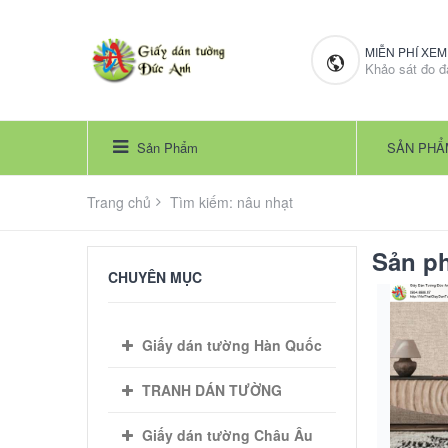
MIỄN PHÍ XE
Khảo sát đo đ
Sản Phẩm
SẢN PHẨ
Trang chủ
Tìm kiếm: nâu nhạt
Sản ph
CHUYÊN MỤC
Giấy dán tường Hàn Quốc
TRANH DÁN TƯỜNG
Giấy dán tường Châu Âu