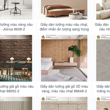
 tường màu vàng nâu
Giấy dán tường màu nâu nhạt,
Giấy dán
 - Joinus 8608-2
điểm nhấn ấn tượng sang trọng
nâu nh
- Albany 6832-5
tường giả gỗ màu nâu
Giấy dán tường giả gỗ 3D màu
Giấy dán
nhạt 88652-2
vàng, màu nâu nhạt 88648-2
măng mà