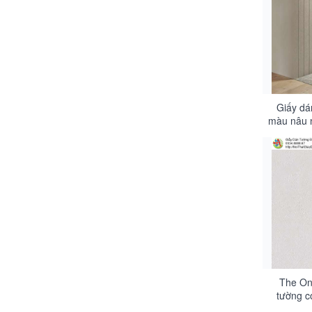
Giấy dá
màu nâu 
The On
tường c
xám hồn