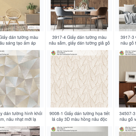
Giấy dán tường màu
3917-4 Giấy dán tường màu
3917-3 
âu sáng tạo ấm áp
nâu sẫm, giấy dán tường giả gỗ
nâu gỗ 
y dán tường hình khối
9008-1 Giấy dán tường họa tiết
34507-3
m, nâu nhạt mới lạ
lá cây 3D màu hồng nâu độc
nâu gỗ 
đáo
ngôi nhà 