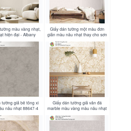
 tường màu vàng nhạt,
Giấy dán tường một màu đơn
ạt hiện đại - Albany
giản màu nâu nhạt thay cho sơn
6832-4
nước - Times 9210-3
 tường giả bê tông xi
Giấy dán tường giả vân đá
u nâu nhạt 88647-4
marble màu vàng màu nâu nhạt
88644-2