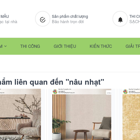
M MẪU
Sản phẩm chất lượng
THI 
ạc tại nhà
Bảo hành trọn đời
SẠCH
M
THI CÔNG
GIỚI THIỆU
KIẾN THỨC
GIẢI TR
ẩm liên quan đến "nâu nhạt"