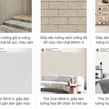
n tường giả xi măng
Giấy dán tường vách tường đá
Giấy dán
nhạt kẻ sọc, màu xám
3D màu nâu nhạt 88641-3
măng mà
88642-2
e 6816-3, giấy dán
The One 6808-4, giấy dán
The On
ó gân đơn giản màu
tường họa tiết chấm bi nhỏ tạo
tường họ
g màu nâu nhạt hiện
các hình tròn nhỏ màu xám,
hình tr