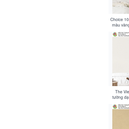
Choice 10
màu vàng
họa ti
The Vie
tường dạ
màu vàn