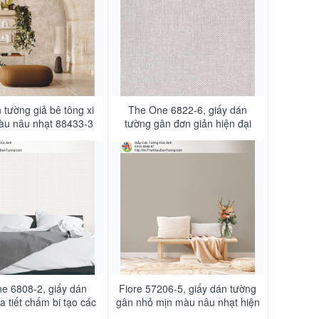
 tường giả bê tông xi
The One 6822-6, giấy dán
u nâu nhạt 88433-3
tường gân đơn giản hiện đại
màu nâu nhạt
e 6808-2, giấy dán
Fiore 57206-5, giấy dán tường
a tiết chấm bi tạo các
gân nhỏ mịn màu nâu nhạt hiện
òn nhỏ màu xám màu
đại