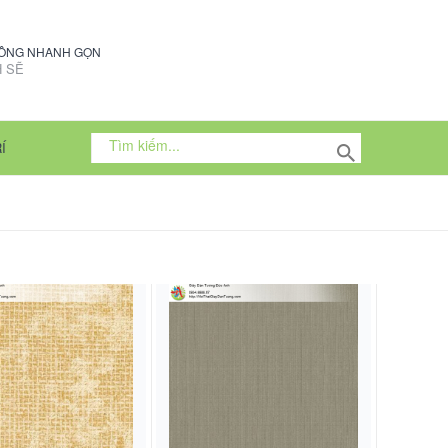
CÔNG NHANH GỌN
 SẼ
Í