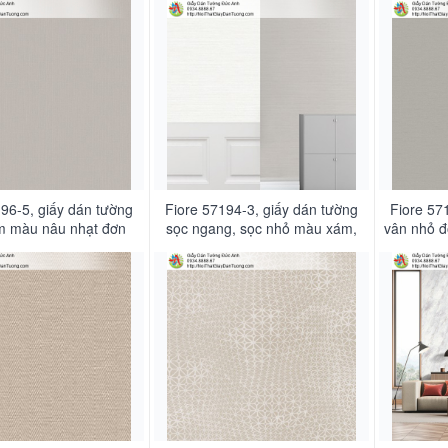
đại
màu nâu nhạt
96-5, giấy dán tường
Fiore 57194-3, giấy dán tường
Fiore 57
 màu nâu nhạt đơn
sọc ngang, sọc nhỏ màu xám,
vân nhỏ đ
giản hiện đại
màu nâu nhạt