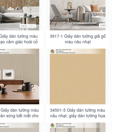
Giấy dán tường màu
3917-1 Giấy dán tường giả gỗ
tạo cảm giác hoài cổ
màu nâu nhạt
 Giấy dán tường màu
34501-5 Giấy dán tường màu
vân sóng bắt mắt cho
nâu nhạt, giấy dán tường họa
của bạn thêm hiện đại
tiết caro nhỏ đơn giản