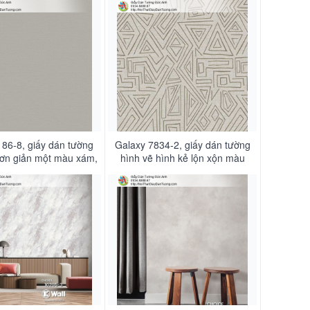
nâu nhạt
186-8, giấy dán tường
Galaxy 7834-2, giấy dán tường
ơn giản một màu xám,
hình vẽ hình kẻ lộn xộn màu
nâu nhạt
nâu nhạt