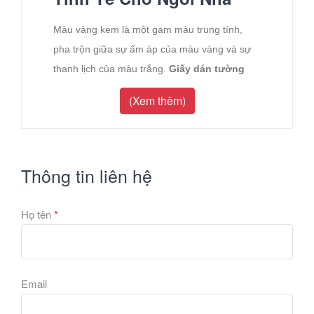
Màu vàng kem là một gam màu trung tính,
pha trộn giữa sự ấm áp của màu vàng và sự
thanh lịch của màu trắng.
Giấy dán tường
màu vàng kem
mang đến một vẻ đẹp dịu
(Xem thêm)
dàng, nhẹ nhàng và sang trọng, tạo cảm giác
ấm cúng, gần gũi và thư thái cho mọi không
gian sống.
Thông tin liên hệ
1. Tại sao màu vàng kem lại được
ưa chuộng?
Họ tên
*
Mang lại sự ấm áp và thoải mái:
Màu vàng
kem gợi nhớ đến ánh nắng mặt trời buổi sớm,
mang lại cảm giác dễ chịu, ấm áp và thư thái.
Email
Nó giúp làm dịu không gian, đặc biệt là trong
những căn phòng có nhiều góc cạnh.