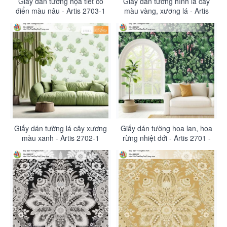
Giấy dán tường họa tiết cổ
Giấy dán tường hình lá cây
điển màu nâu - Artis 2703-1
màu vàng, xương lá - Artis
2702-2
Giấy dán tường lá cây xương
Giấy dán tường hoa lan, hoa
màu xanh - Artis 2702-1
rừng nhiệt đới - Artis 2701 -
2701-1